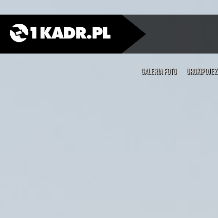
Galeria Foto
UrokiPojez